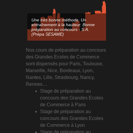
Une très bonne méthode. Un
Bonne prépa
entraînement à la hauteur. Bonne
exercices va
préparation au concours - S.A.
pour un entr
(Prépa SESAME)
M.C. (Prép
Nos cours de préparation au concours
des Grandes Ecoles de Commerce
sont dispensés pour Paris, Toulouse,
Marseille, Nice, Bordeaux, Lyon,
Nantes, Lille, Strasbourg, Nancy,
Rennes…
Stage de préparation au
concours des Grandes Ecoles
de Commerce à Paris
Stage de préparation au
concours des Grandes Ecoles
de Commerce à Lyon
Stage de préparation au