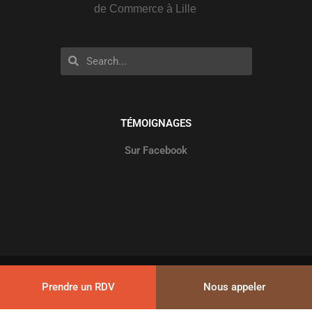
de Commerce à Lille
Rechercher
Rechercher
TÉMOIGNAGES
Sur Facebook
© 2026
Cap’E2Co
–
Mentions légales
–
Plan du site
Prendre un RDV
Nous appeler