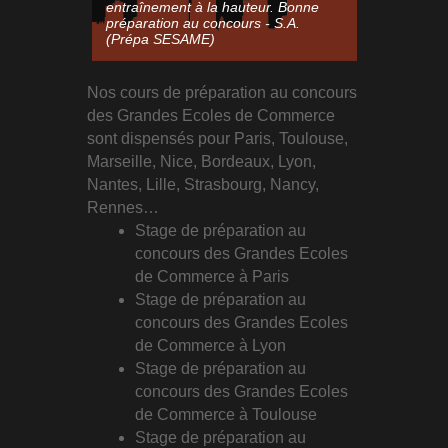
entraînement à la hauteur. Bonne
exercices va
préparation au concours - S.A.
pour un entr
(Prépa SESAME)
M.C. (Prép
Nos cours de préparation au concours
des Grandes Ecoles de Commerce
sont dispensés pour Paris, Toulouse,
Marseille, Nice, Bordeaux, Lyon,
Nantes, Lille, Strasbourg, Nancy,
Rennes…
Stage de préparation au
concours des Grandes Ecoles
de Commerce à Paris
Stage de préparation au
concours des Grandes Ecoles
de Commerce à Lyon
Stage de préparation au
concours des Grandes Ecoles
de Commerce à Toulouse
Stage de préparation au