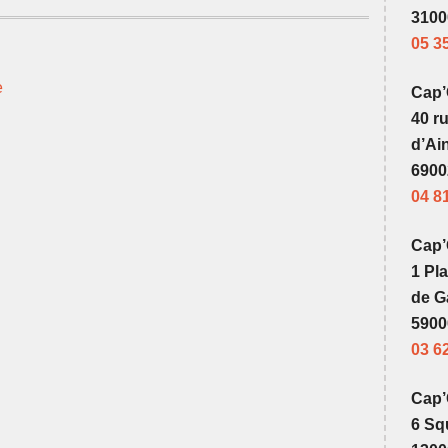
3100
05 3
e
Cap
40 r
d’Ai
6900
04 8
Cap’
1 Pl
de G
5900
03 6
Cap’
6 Sq