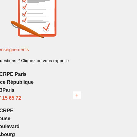
nseignements
uestions ? Cliquez on vous rappelle
CRPE Paris
ace République
3Paris
7 15 65 72
’CRPE
ouse
oulevard
sbourg