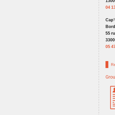
1300
04 1
Cap
Bor
55 r
3300
05 4
Re
Grou