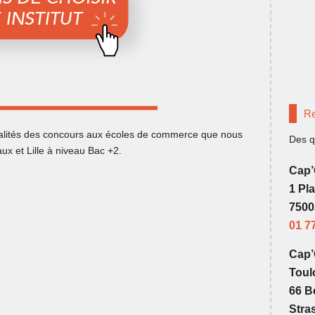
Re
dalités des concours aux écoles de commerce que nous
Des q
ux et Lille à niveau Bac +2.
Cap’
1 Pl
7500
01 7
Cap
Toul
66 B
Stra