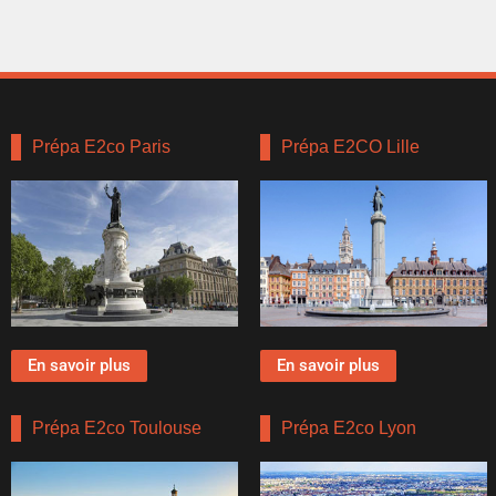
Prépa E2co Paris
Prépa E2CO Lille
En savoir plus
En savoir plus
Prépa E2co Toulouse
Prépa E2co Lyon