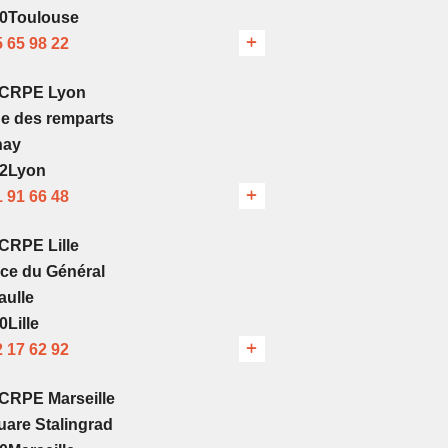
0Toulouse
5 65 98 22
’CRPE Lyon
ue des remparts
nay
2Lyon
1 91 66 48
CRPE Lille
ace du Général
aulle
0Lille
2 17 62 92
CRPE Marseille
uare Stalingrad