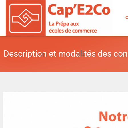
Aller
au
C
contenu
Description et modalités des co