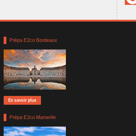
Prépa E2co Bordeaux
En savoir plus
Prépa E2co Marseille