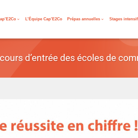
ap’E2Co
L’Équipe Cap’E2Co
Prépas annuelles
Stages intensif
ncours d’entrée des écoles de co