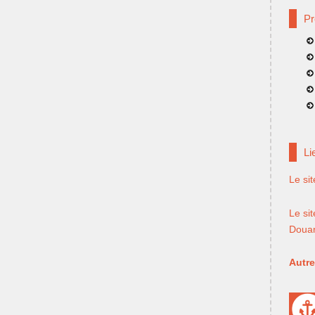
Pr
Li
Le si
Le sit
Doua
Autre