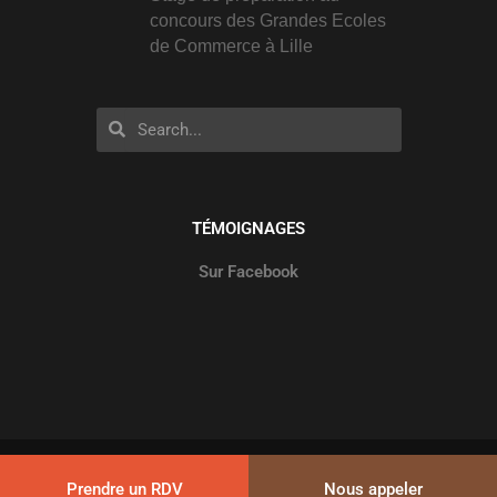
concours des Grandes Ecoles
de Commerce à Lille
Rechercher
Rechercher
TÉMOIGNAGES
Sur Facebook
© 2026
Cap’E2Co
–
Mentions légales
–
Plan du site
Prendre un RDV
Nous appeler