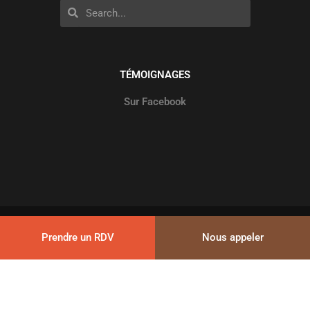
Rechercher
Rechercher
TÉMOIGNAGES
Sur Facebook
© 2026
Cap’E2Co
–
Mentions légales
–
Plan du site
Prendre un RDV
Nous appeler