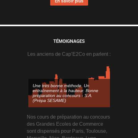
En savoir plus
TÉMOIGNAGES
Les anciens de Cap’E2Co en parlent :
Une très bonne méthode. Un
Bonne prépa
entraînement à la hauteur. Bonne
exercices va
préparation au concours - S.A.
pour un entr
(Prépa SESAME)
M.C. (Prép
Nos cours de préparation au concours
des Grandes Ecoles de Commerce
sont dispensés pour Paris, Toulouse,