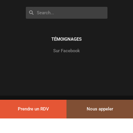
Rechercher
Rechercher
TÉMOIGNAGES
Sur Facebook
© 2026
Cap’E2Co
–
Mentions légales
–
Plan du site
Prendre un RDV
Nous appeler