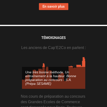
En savoir plus
TÉMOIGNAGES
Les anciens de Cap’E2Co en parlent :
Une très bonne méthode. Un
Bonne prépa
entraînement à la hauteur. Bonne
exercices va
préparation au concours - S.A.
pour un entr
(Prépa SESAME)
M.C. (Prép
Nos cours de préparation au concours
des Grandes Ecoles de Commerce