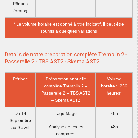
Pâques
(oraux)
* Le volume horaire est donné à titre indicatif, il peut être
soumis à quelques variations
Détails de notre préparation complète Tremplin 2 -
Passerelle 2 - TBS AST2 - Skema AST2
Période
Préparation annuelle
Volume
complète Tremplin 2 –
horaire : 256
Passerelle 2 – TBS AST2
heures*
– Skema AST2
Du 14
Tage Mage
48h
Septembre
Analyse de textes
48h
au 9 avril
comparés