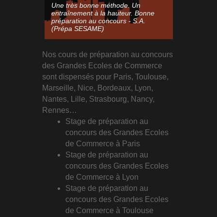
Une très bonne méthode. Un
Bonne prépa
entraînement à la hauteur. Bonne
exercices va
préparation au concours - S.A.
pour un entr
(Prépa SESAME)
M.C. (Prép
Nos cours de préparation au concours
des Grandes Ecoles de Commerce
sont dispensés pour Paris, Toulouse,
Marseille, Nice, Bordeaux, Lyon,
Nantes, Lille, Strasbourg, Nancy,
Rennes…
Stage de préparation au
concours des Grandes Ecoles
de Commerce à Paris
Stage de préparation au
concours des Grandes Ecoles
de Commerce à Lyon
Stage de préparation au
concours des Grandes Ecoles
de Commerce à Toulouse